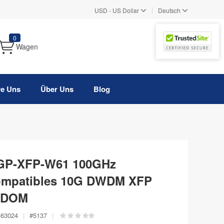
|
USD
-
US Dollar
Deutsch
0
Wagen
re Uns
Über Uns
Blog
1 GP-XFP-W61 100GHz
ompatibles 10G DWDM XFP
, DOM
463024
|
#
5137
|