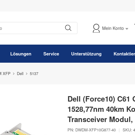
Mein Konto
Meine Bestellung verfolgen
Lösungen
Service
Unterstützung
Kontaktie
 XFP
Dell
5137
Dell (Force10) C6
1528,77nm 40km K
Transceiver Modul
PN:
DWDM-XFP10G877-40
|
SKU: