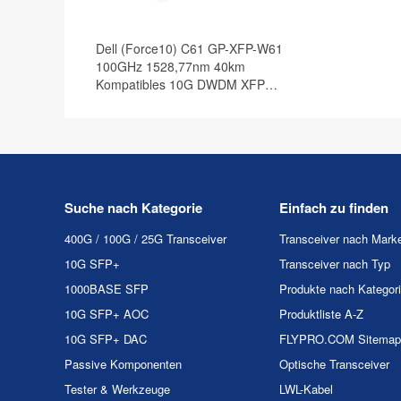
Dell (Force10) C61 GP-XFP-W61
100GHz 1528,77nm 40km
Kompatibles 10G DWDM XFP
Transceiver Modul, DOM
Suche nach Kategorie
Einfach zu finden
400G / 100G / 25G Transceiver
Transceiver nach Mark
10G SFP+
Transceiver nach Typ
1000BASE SFP
Produkte nach Kategor
10G SFP+ AOC
Produktliste A-Z
10G SFP+ DAC
FLYPRO.COM Sitemap
Passive Komponenten
Optische Transceiver
Tester & Werkzeuge
LWL-Kabel