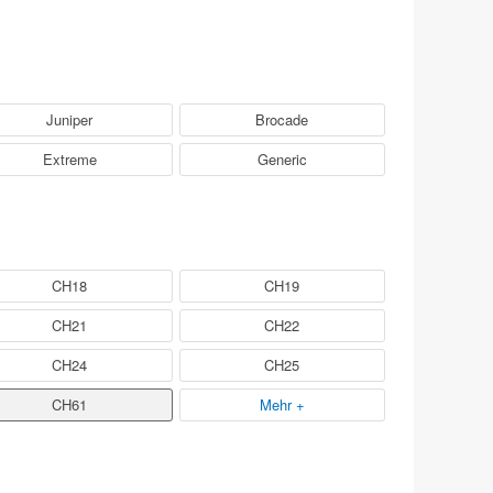
Juniper
Brocade
Extreme
Generic
CH18
CH19
CH21
CH22
CH24
CH25
CH61
Mehr +