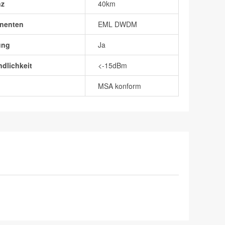
nz
40km
nenten
EML DWDM
ung
Ja
dlichkeit
<-15dBm
MSA konform