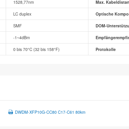
1528,77nm
Max. Kabeldista
LC duplex
Optische Kompo
SMF
DOM-Unterstütz
-1~4dBm
Empfängerempfin
0 bis 70°C (32 bis 158°F)
Protokolle
DWDM-XFP10G-CC80 C17-C61 80km