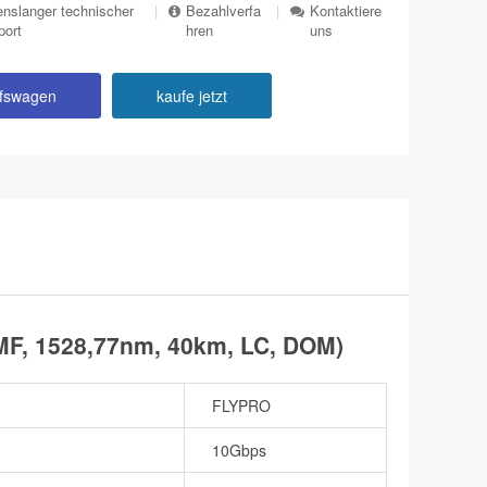
nslanger technischer
|
Bezahlverfa
|
Kontaktiere
port
hren
uns
ufswagen
kaufe jetzt
MF, 1528,77nm, 40km, LC, DOM)
FLYPRO
10Gbps