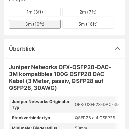
1m (3ft)
2m (7ft)
3m (10ft)
5m (16ft)
Überblick
Juniper Networks QFX-QSFP28-DAC-
3M kompatibles 100G QSFP28 DAC
Kabel (3 Meter, passiv, QSFP28 auf
QSFP28, 30AWG)
Juniper Networks Originaler
QFX-QSFP28-DAC-3M
Typ
Steckverbindertyp
QSFP28 auf QSFP28
Minimaler Biegeradius
50mm