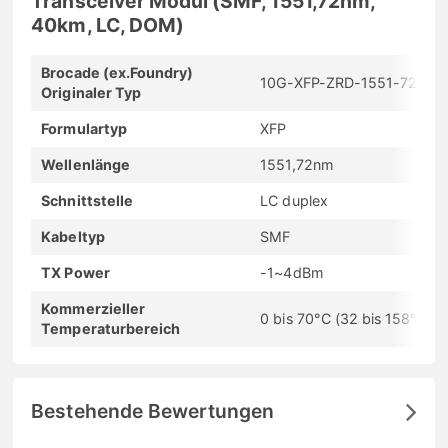
Transceiver Modul (SMF, 1551,72nm,
40km, LC, DOM)
Brocade (ex.Foundry)
10G-XFP-ZRD-1551-72
Originaler Typ
Formulartyp
XFP
Wellenlänge
1551,72nm
Schnittstelle
LC duplex
Kabeltyp
SMF
TX Power
-1~4dBm
Kommerzieller
0 bis 70°C (32 bis 158°F)
Temperaturbereich
Bestehende Bewertungen