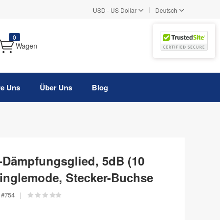
|
USD
-
US Dollar
Deutsch
0
Wagen
re Uns
Über Uns
Blog
-Dämpfungsglied, 5dB (10
Singlemode, Stecker-Buchse
#
754
|