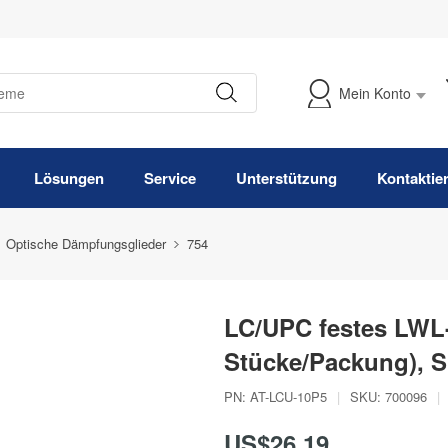
Mein Konto
Meine Bestellung verfolgen
Lösungen
Service
Unterstützung
Kontaktie
Optische Dämpfungsglieder
754
LC/UPC festes LWL
Stücke/Packung), 
PN:
AT-LCU-10P5
|
SKU:
700096
|
US$26,19