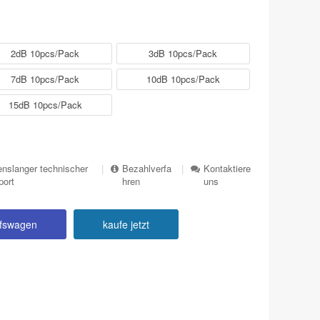
2dB 10pcs/Pack
3dB 10pcs/Pack
7dB 10pcs/Pack
10dB 10pcs/Pack
15dB 10pcs/Pack
nslanger technischer
|
Bezahlverfa
|
Kontaktiere
port
hren
uns
ufswagen
kaufe jetzt