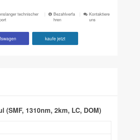
nslanger technischer
|
Bezahlverfa
|
Kontaktiere
port
hren
uns
ufswagen
kaufe jetzt
l (SMF, 1310nm, 2km, LC, DOM)