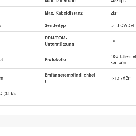
Max. Datenrate
40Gbps
Max. Kabeldistanz
2km
x
Sendertyp
DFB CWDM
DDM/DOM-
Ja
Unterstützung
40G Ethernet
zt
Protokolle
konform
Emfängerempfindlichkei
Bm
<-13,7dBm
t
C (32 bis