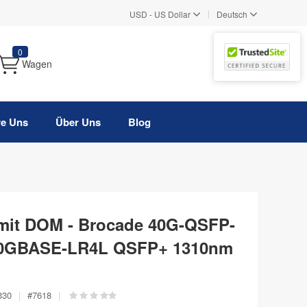
|
USD
-
US Dollar
Deutsch
0
Wagen
re Uns
Über Uns
Blog
 mit DOM - Brocade 40G-QSFP-
40GBASE-LR4L QSFP+ 1310nm
330
|
#
7618
|