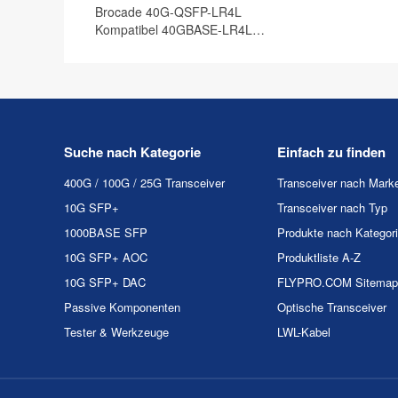
Brocade 40G-QSFP-LR4L
Kompatibel 40GBASE-LR4L
QSFP+ 1310nm 2km
Suche nach Kategorie
Einfach zu finden
400G / 100G / 25G Transceiver
Transceiver nach Mark
10G SFP+
Transceiver nach Typ
1000BASE SFP
Produkte nach Kategor
10G SFP+ AOC
Produktliste A-Z
10G SFP+ DAC
FLYPRO.COM Sitemap
Passive Komponenten
Optische Transceiver
Tester & Werkzeuge
LWL-Kabel