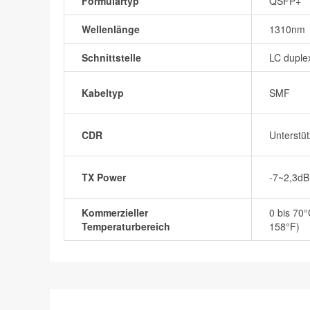
Formulartyp
QSFP+
Wellenlänge
1310nm
Schnittstelle
LC duple
Kabeltyp
SMF
CDR
Unterstüt
TX Power
-7~2,3d
Kommerzieller
0 bis 70°
Temperaturbereich
158°F)