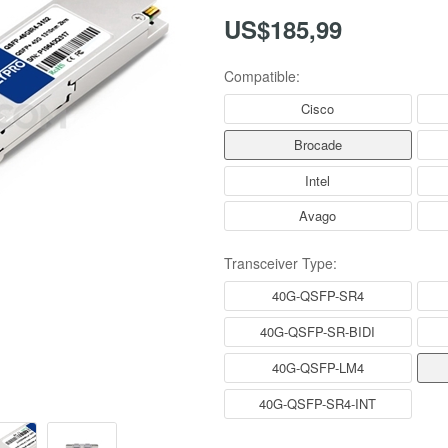
US$185,99
Compatible:
Cisco
Brocade
Intel
Avago
Transceiver Type:
40G-QSFP-SR4
40G-QSFP-SR-BIDI
40G-QSFP-LM4
40G-QSFP-SR4-INT