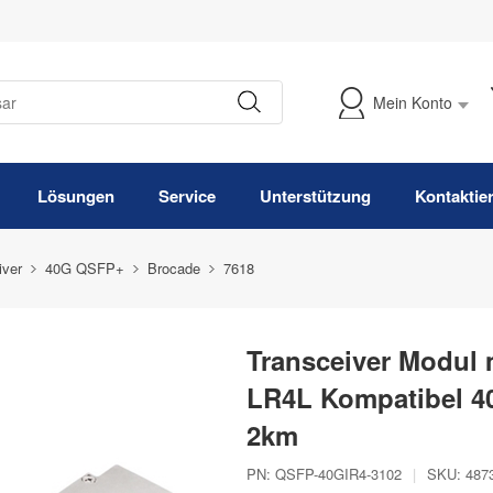
Mein Konto
Meine Bestellung verfolgen
Lösungen
Service
Unterstützung
Kontaktie
iver
40G QSFP+
Brocade
7618
Transceiver Modul
LR4L Kompatibel 
2km
PN:
QSFP-40GIR4-3102
|
SKU:
487