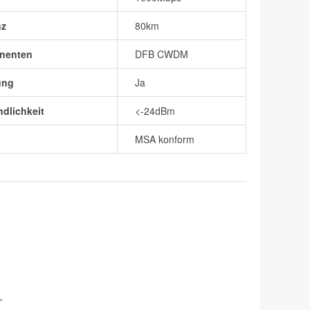
nz
80km
nenten
DFB CWDM
ung
Ja
dlichkeit
<-24dBm
MSA konform
T