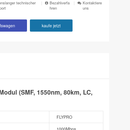
nslanger technischer
|
Bezahlverfa
|
Kontaktiere
port
hren
uns
ufswagen
kaufe jetzt
odul (SMF, 1550nm, 80km, LC,
FLYPRO
1000Mbps