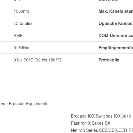
1550nm
Max. Kabeldista
LC duplex
Optische Kompo
SMF
DOM-Unterstütz
0~5dBm
Empfängerempfin
0 bis 70°C (32 bis 158°F)
Protokolle
 von Brocade-Equipments.
Brocade ICX Switches ICX 6610
FastIron X Series SX
NetIron Series CES/CER/CER-R