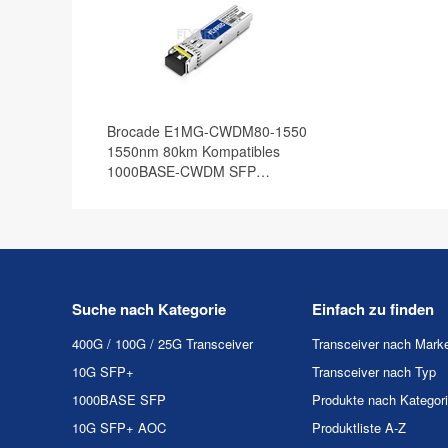
Brocade E1MG-CWDM80-1550
1550nm 80km Kompatibles
1000BASE-CWDM SFP
Transceiver Modul, DOM
Suche nach Kategorie
Einfach zu finden
400G / 100G / 25G Transceiver
Transceiver nach Mark
10G SFP+
Transceiver nach Typ
1000BASE SFP
Produkte nach Kategor
10G SFP+ AOC
Produktliste A-Z