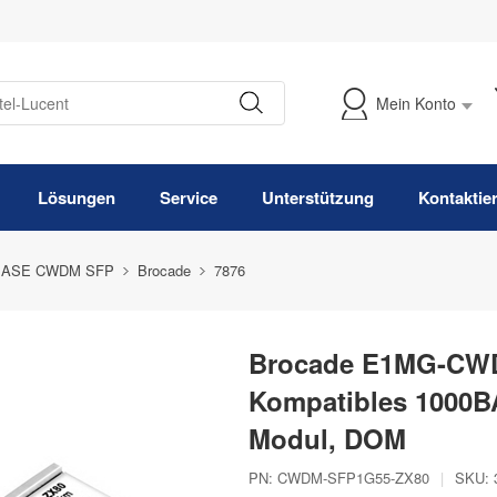
Mein Konto
Meine Bestellung verfolgen
Lösungen
Service
Unterstützung
Kontaktie
BASE CWDM SFP
Brocade
7876
Brocade E1MG-CWD
Kompatibles 1000
Modul, DOM
PN:
CWDM-SFP1G55-ZX80
|
SKU: