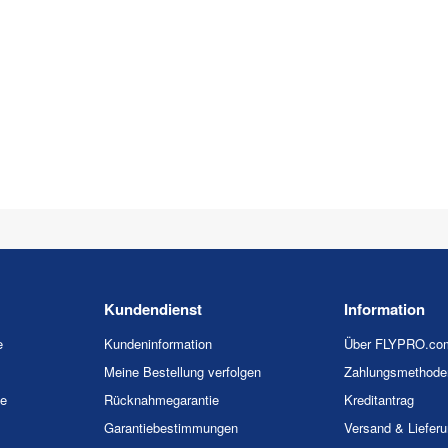
Kundendienst
Information
e
Kundeninformation
Über FLYPRO.co
Meine Bestellung verfolgen
Zahlungsmethode
ie
Rücknahmegarantie
Kreditantrag
Garantiebestimmungen
Versand & Liefer