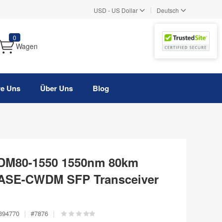
|
USD
-
US Dollar
Deutsch
0
Wagen
re Uns
Über Uns
Blog
M80-1550 1550nm 80km
BASE-CWDM SFP Transceiver
394770
|
#
7876
|