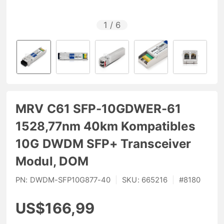
1
/
6
MRV C61 SFP-10GDWER-61
1528,77nm 40km Kompatibles
10G DWDM SFP+ Transceiver
Modul, DOM
PN:
DWDM-SFP10G877-40
|
SKU:
665216
|
#
8180
US$166,99