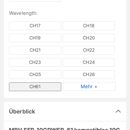
Wavelength:
CH17
CH18
CH19
CH20
CH21
CH22
CH23
CH24
CH25
CH26
Mehr +
CH61
Überblick
MRV SFP-10GDWER-61 kompatibles 10G