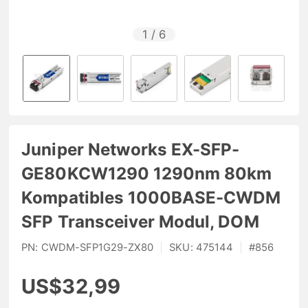
1
/
6
Juniper Networks EX-SFP-
GE80KCW1290 1290nm 80km
Kompatibles 1000BASE-CWDM
SFP Transceiver Modul, DOM
PN:
CWDM-SFP1G29-ZX80
|
SKU:
475144
|
#
856
US$32,99