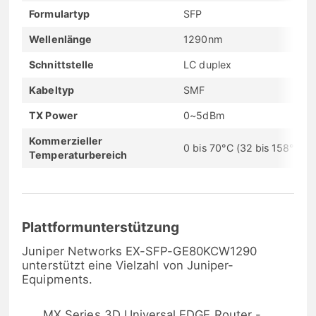
Formulartyp
SFP
Wellenlänge
1290nm
Schnittstelle
LC duplex
Kabeltyp
SMF
TX Power
0~5dBm
Kommerzieller
0 bis 70°C (32 bis 158°F)
Temperaturbereich
Plattformunterstützung
Juniper Networks EX-SFP-GE80KCW1290
unterstützt eine Vielzahl von Juniper-
Equipments.
MX Series 3D Universal EDGE Router -