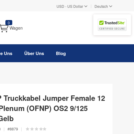
|
USD
-
US Dollar
Deutsch
0
Wagen
re Uns
Über Uns
Blog
P Truckkabel Jumper Female 12
A Plenum (OFNP) OS2 9/125
Gelb
3
|
#
8879
|