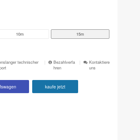
10m
15m
nslanger technischer
|
Bezahlverfa
|
Kontaktiere
port
hren
uns
ufswagen
kaufe jetzt