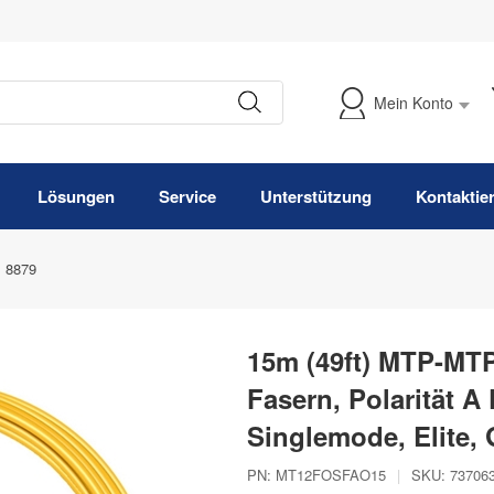
Mein Konto
Meine Bestellung verfolgen
Lösungen
Service
Unterstützung
Kontaktie
8879
15m (49ft) MTP-MT
Fasern, Polarität 
Singlemode, Elite, 
PN:
MT12FOSFAO15
|
SKU:
73706