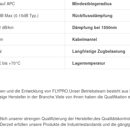
auf APC
Mindestbiegeradius
dB Max (0.15dB Typ.)
Rückflussdämpfung
2 dB/km
Dämpfung bei 1550nm
mm
Kabelmantel
N
Langfristige Zugbelastung
C bis +70°C
Lagertemperatur
ben und die Entwicklung von FLYPRO.Unser Betriebsteam besteht aus Ex
ge Hersteller in der Branche.Viele von ihnen haben die Qualifikation 
eßlich unserer strengen Qualifizierung der Hersteller,des Qualitätskont
.Derzeit erfüllen unsere Produkte die Industriestandards und die gängig