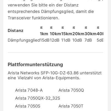
verwenden Sie bitte ein der Distanz
entsprechendes Dämpfungsglied, damit die
Transceiver funktionieren.
≤
≤
≤
≤
≤
≤
Distanz
1km
10km
15km
20km
30km
40km
Dämpfungsglied
15dB
12dB
11dB
10dB
7dB
5dB
Plattformunterstützung
Arista Networks SFP-10G-DZ-63.86 unterstützt
eine Vielzahl von Arista-Equipments.
Arista 7048-A
Arista 7050Q
Arista 7050QX-32_32S
Arista 7050S
Arista 7050T