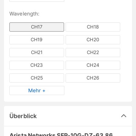
Wavelength:
CH17
CH18
CH19
CH20
CH21
CH22
CH23
CH24
CH25
CH26
Mehr +
Überblick
Arista Networks SFP-10G-DZ-63.86