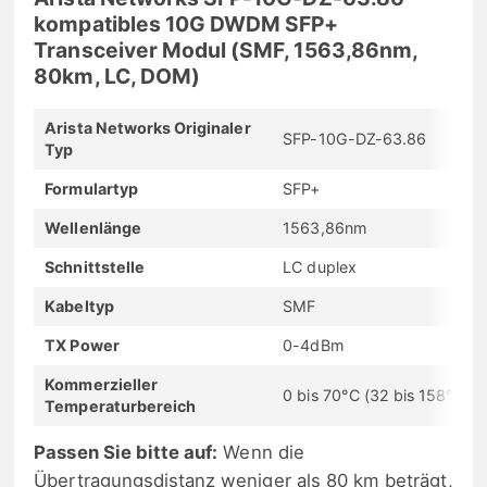
kompatibles 10G DWDM SFP+
Transceiver Modul (SMF, 1563,86nm,
80km, LC, DOM)
Arista Networks Originaler
SFP-10G-DZ-63.86
Typ
Formulartyp
SFP+
Wellenlänge
1563,86nm
Schnittstelle
LC duplex
Kabeltyp
SMF
TX Power
0-4dBm
Kommerzieller
0 bis 70°C (32 bis 158°F)
Temperaturbereich
Passen Sie bitte auf:
Wenn die
Übertragungsdistanz weniger als 80 km beträgt,