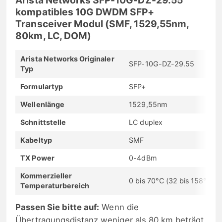
kompatibles 10G DWDM SFP+
Transceiver Modul (SMF, 1529,55nm,
80km, LC, DOM)
Arista Networks Originaler
SFP-10G-DZ-29.55
Typ
Formulartyp
SFP+
Wellenlänge
1529,55nm
Schnittstelle
LC duplex
Kabeltyp
SMF
TX Power
0-4dBm
Kommerzieller
0 bis 70°C (32 bis 158°F)
Temperaturbereich
Passen Sie bitte auf:
Wenn die
Übertragungsdistanz weniger als 80 km beträgt,