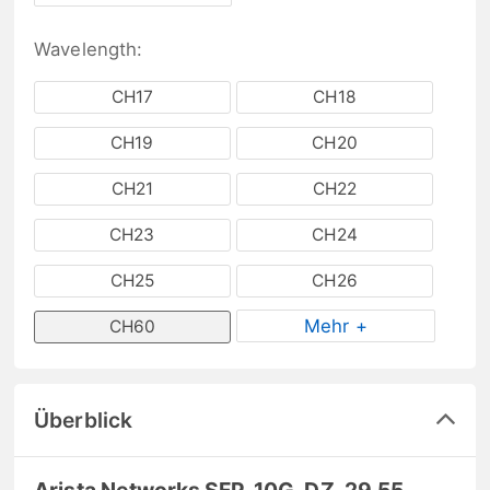
Wavelength:
CH17
CH18
CH19
CH20
CH21
CH22
CH23
CH24
CH25
CH26
Mehr +
CH60
Überblick
Arista Networks SFP-10G-DZ-29.55