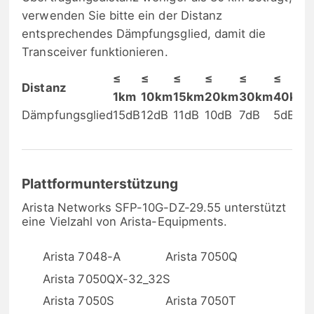
verwenden Sie bitte ein der Distanz
entsprechendes Dämpfungsglied, damit die
Transceiver funktionieren.
≤
≤
≤
≤
≤
≤
Distanz
1km
10km
15km
20km
30km
40km
Dämpfungsglied
15dB
12dB
11dB
10dB
7dB
5dB
Plattformunterstützung
Arista Networks SFP-10G-DZ-29.55 unterstützt
eine Vielzahl von Arista-Equipments.
Arista 7048-A
Arista 7050Q
Arista 7050QX-32_32S
Arista 7050S
Arista 7050T