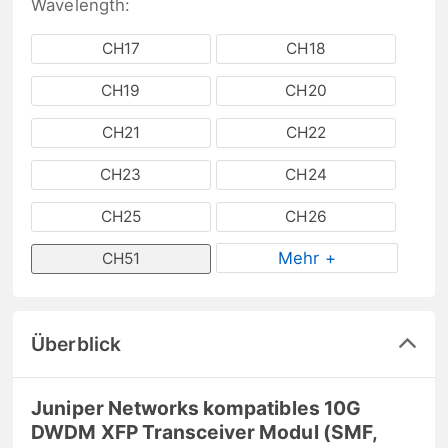
Wavelength:
CH17
CH18
CH19
CH20
CH21
CH22
CH23
CH24
CH25
CH26
Mehr +
CH51
Überblick
Juniper Networks kompatibles 10G
DWDM XFP Transceiver Modul (SMF,