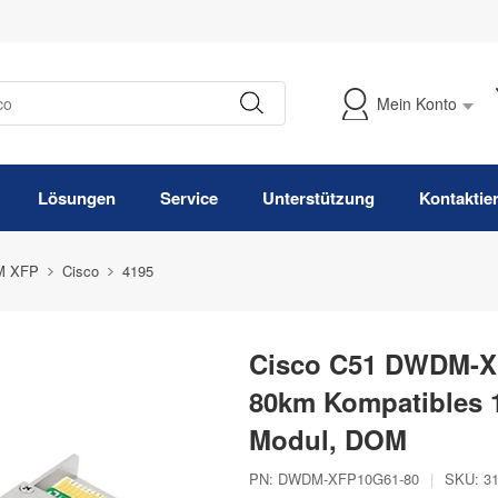
Mein Konto
Meine Bestellung verfolgen
Lösungen
Service
Unterstützung
Kontaktie
 XFP
Cisco
4195
Cisco C51 DWDM-X
80km Kompatibles 
Modul, DOM
PN:
DWDM-XFP10G61-80
|
SKU:
3