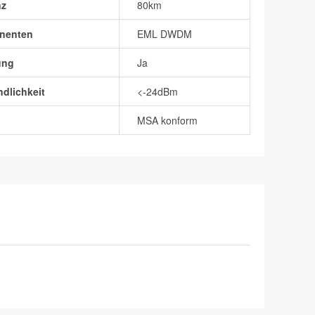
nz
80km
nenten
EML DWDM
ung
Ja
dlichkeit
<-24dBm
MSA konform