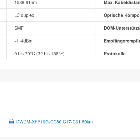
1536,61nm
Max. Kabeldista
LC duplex
Optische Kompo
SMF
DOM-Unterstütz
-1~4dBm
Empfängerempfin
0 bis 70°C (32 bis 158°F)
Protokolle
DWDM-XFP10G-CC80 C17-C61 80km