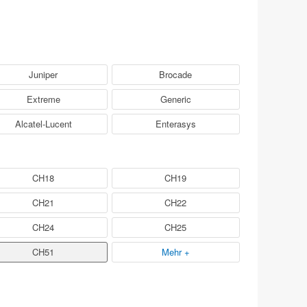
Juniper
Brocade
Extreme
Generic
Alcatel-Lucent
Enterasys
CH18
CH19
CH21
CH22
CH24
CH25
CH51
Mehr +