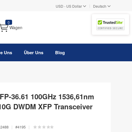
|
USD
-
US Dollar
Deutsch
0
Wagen
re Uns
Über Uns
Blog
FP-36.61 100GHz 1536,61nm
10G DWDM XFP Transceiver
12488
|
#
4195
|