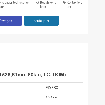
nslanger technischer
|
Bezahlverfa
|
Kontaktiere
port
hren
uns
ufswagen
kaufe jetzt
1536,61nm, 80km, LC, DOM)
FLYPRO
10Gbps