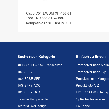
Cisco C51 DWDM-XFP-36.61
100GHz 1536,61nm 80km
Kompatibles 10G DWDM XFP
Transceiver Modul, DOM
Suche nach Kategorie
Einfach zu finden
400G / 100G / 25G Transceiver
Transceiver nach Mark
10G SFP+
Transceiver nach Typ
1000BASE SFP
Produkte nach Kategor
10G SFP+ AOC
Produktliste A-Z
10G SFP+ DAC
FLYPRO.COM Sitemap
Passive Komponenten
Optische Transceiver
Tester & Werkzeuge
LWL-Kabel