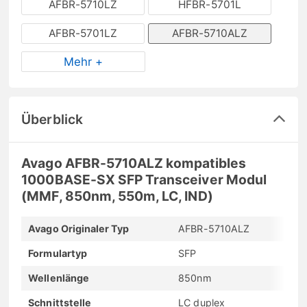
AFBR-5710LZ
HFBR-5701L
AFBR-5701LZ
AFBR-5710ALZ
Mehr +
Überblick
Avago AFBR-5710ALZ kompatibles
1000BASE-SX SFP Transceiver Modul
(MMF, 850nm, 550m, LC, IND)
Avago Originaler Typ
AFBR-5710ALZ
Formulartyp
SFP
Wellenlänge
850nm
Schnittstelle
LC duplex