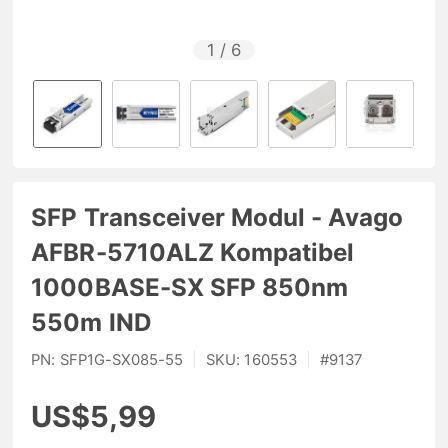
1
/
6
SFP Transceiver Modul - Avago
AFBR-5710ALZ Kompatibel
1000BASE-SX SFP 850nm
550m IND
PN:
SFP1G-SX085-55
|
SKU:
160553
|
#
9137
US$5,99