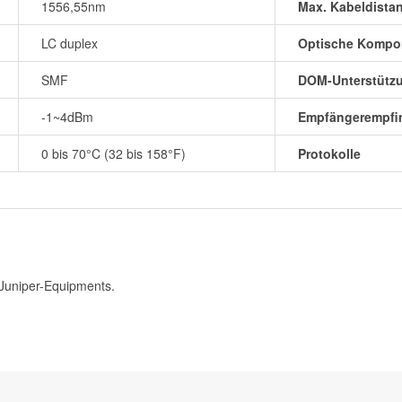
1556,55nm
Max. Kabeldista
LC duplex
Optische Kompo
SMF
DOM-Unterstütz
-1~4dBm
Empfängerempfin
0 bis 70°C (32 bis 158°F)
Protokolle
 Juniper-Equipments.