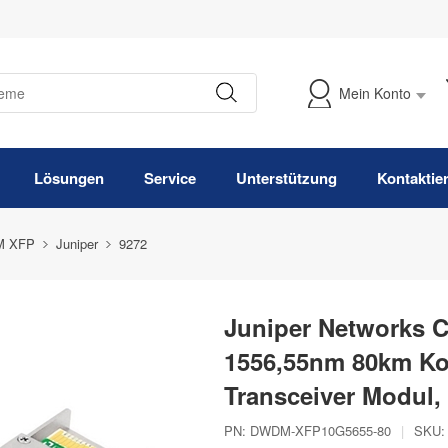
Mein Konto
Meine Bestellung verfolgen
Lösungen
Service
Unterstützung
Kontaktie
 XFP
Juniper
9272
Juniper Networks 
1556,55nm 80km K
Transceiver Modul
PN:
DWDM-XFP10G5655-80
|
SKU: