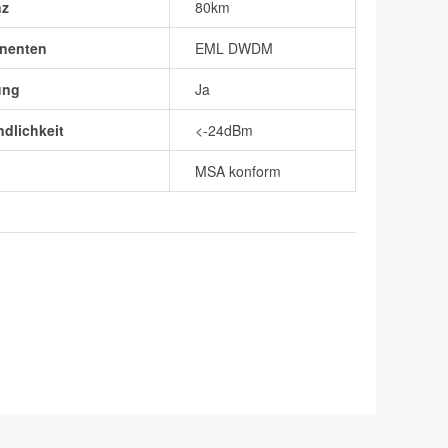
nz
80km
nenten
EML DWDM
ung
Ja
dlichkeit
<-24dBm
MSA konform