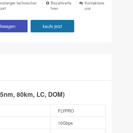
nslanger technischer
|
Bezahlverfa
|
Kontaktiere
port
hren
uns
ufswagen
kaufe jetzt
55nm, 80km, LC, DOM)
FLYPRO
10Gbps