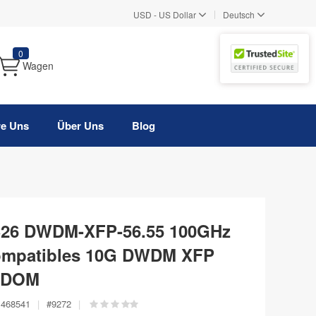
|
USD
-
US Dollar
Deutsch
0
Wagen
re Uns
Über Uns
Blog
C26 DWDM-XFP-56.55 100GHz
ompatibles 10G DWDM XFP
, DOM
468541
|
#
9272
|