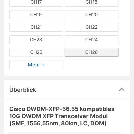
CH17
CH18
CH19
CH20
CH21
CH22
CH23
CH24
CH25
CH26
Mehr +
Überblick
Cisco DWDM-XFP-56.55 kompatibles
10G DWDM XFP Transceiver Modul
(SMF, 1556,55nm, 80km, LC, DOM)