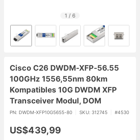
1
/
6
Cisco C26 DWDM-XFP-56.55
100GHz 1556,55nm 80km
Kompatibles 10G DWDM XFP
Transceiver Modul, DOM
PN:
DWDM-XFP10G5655-80
|
SKU:
312745
|
#
4530
US$439,99