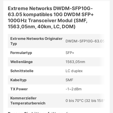
Extreme Networks DWDM-SFP10G-
63.05 kompatibles 10G DWDM SFP+
100GHz Transceiver Modul (SMF,
1563,05nm, 40km, LC, DOM)
Extreme Networks Originaler
DWDM-SFP10G-63.05
Typ
Formulartyp
SFP+
Wellenlänge
1563,05nm
Schnittstelle
LC duplex
Kabeltyp
SMF
TX Power
-1~2dBm
Kommerzieller
0 bis 70°C (32 bis 158°F)
Temperaturbereich