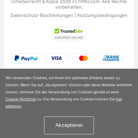
Urheberrecht & Kopie 2026 FLYPRO.com. Alle Rechte
vorbehalten.
Datenschutz-Bestimmungen
|
Nutzungsbedingungen
Wir verwenden Cookies, um Ihnen ein optimales Erlebnis bieten zu
können. Wenn Sie auf „Akzeptieren“ klicken oder diese Website weiterhin
nutzen, stimmen Sie der Verwendung von Cookies gemäß unserer
US$166,99
Cookie-Richtlinie
zu. Die Verwendung von Cookies können Sie
hier
ablehnen
Verfügbarkeit:
Auf Lager
Akzeptieren
In den Einkaufswagen