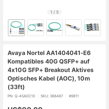
1
/
5
Avaya Nortel AA1404041-E6
Kompatibles 40G QSFP+ auf
4x10G SFP+ Breakout Aktives
Optisches Kabel (AOC), 10m
(33ft)
PN:
Q-4SAOC10
|
SKU:
366467
|
#
9811