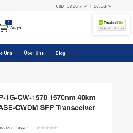
|
USD
-
US Dollar
Deutsch
0
Wagen
re Uns
Über Uns
Blog
FP-1G-CW-1570 1570nm 40km
BASE-CWDM SFP Transceiver
492140
|
#
9974
|