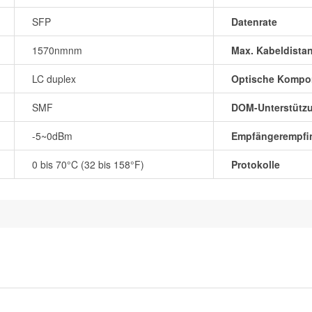
SFP
Datenrate
1570nmnm
Max. Kabeldista
LC duplex
Optische Kompo
SMF
DOM-Unterstütz
-5~0dBm
Empfängerempfin
0 bis 70°C (32 bis 158°F)
Protokolle