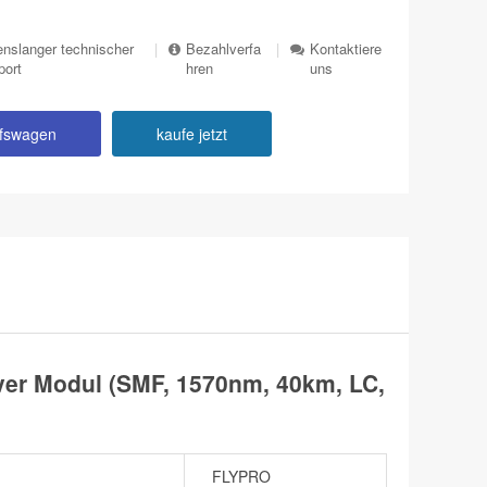
nslanger technischer
|
Bezahlverfa
|
Kontaktiere
port
hren
uns
ufswagen
kaufe jetzt
er Modul (SMF, 1570nm, 40km, LC,
FLYPRO