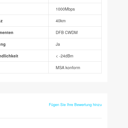
1000Mbps
nz
40km
nenten
DFB CWDM
ung
Ja
dlichkeit
< -24dBm
MSA konform
Fügen Sie Ihre Bewertung hinzu