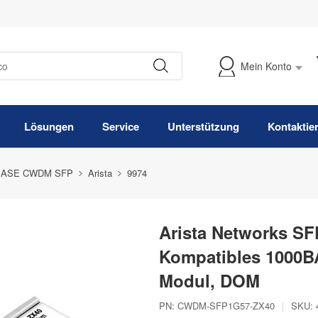
Mein Konto
Meine Bestellung verfolgen
Lösungen
Service
Unterstützung
Kontaktie
BASE CWDM SFP
Arista
9974
Arista Networks S
Kompatibles 1000
Modul, DOM
PN:
CWDM-SFP1G57-ZX40
|
SKU: