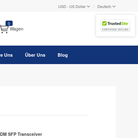
|
USD
-
US Dollar
Deutsch
0
Wagen
re Uns
Über Uns
Blog
DM SFP Transceiver