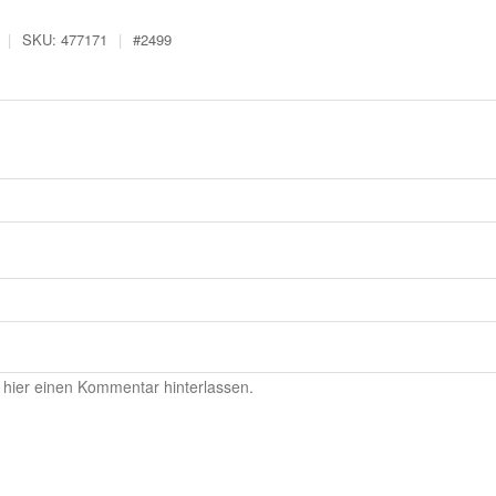
|
SKU:
477171
|
#
2499