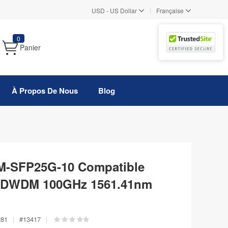
|
USD
-
US Dollar
Française
0
Panier
À Propos De Nous
Blog
M-SFP25G-10 Compatible
 DWDM 100GHz 1561.41nm
281
|
#
13417
|