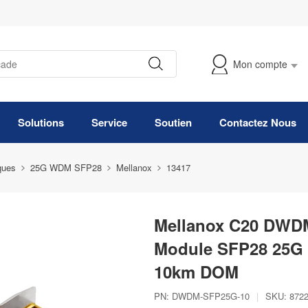
Mon compte
Suivre Ma Commande
Solutions
Service
Soutien
Contactez Nous
ques
25G WDM SFP28
Mellanox
13417
Mellanox C20 DWD
Module SFP28 25G
10km DOM
PN:
DWDM-SFP25G-10
|
SKU:
872