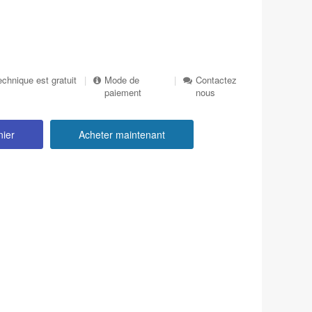
echnique est gratuit
|
Mode de
|
Contactez
paiement
nous
nier
Acheter maintenant