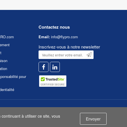
Contactez nous
YPRO.com
Email:
info@flypro.com
ement
Inscrivez-vous à notre newsletter
t
aison
ation
ponsabilité pour
dentialité
é
|
Conditions d'utilisation
continuant à utiliser ce site, vous
Envoyer