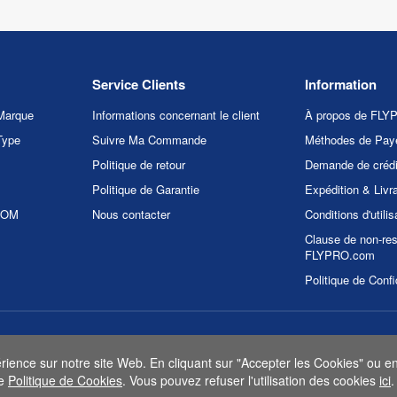
Service Clients
Information
Marque
Informations concernant le client
À propos de FL
Type
Suivre Ma Commande
Méthodes de Pay
Politique de retour
Demande de crédi
Politique de Garantie
Expédition & Livr
.COM
Nous contacter
Conditions d'utilis
Clause de non-res
FLYPRO.com
Politique de Confi
 FLYPRO.com. Tous les droits sont réservés.
Politique de Confidentialit
érience sur notre site Web. En cliquant sur "Accepter les Cookies" ou en 
re
Politique de Cookies
. Vous pouvez refuser l'utilisation des cookies
ici
.