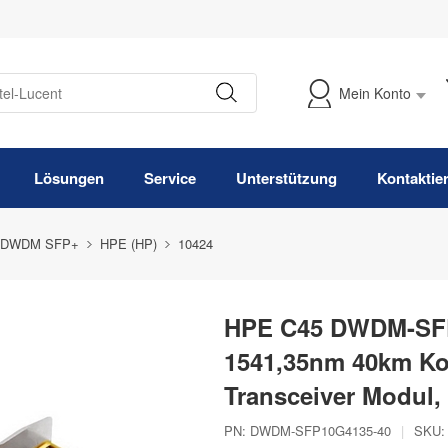
Mein Konto
Meine Bestellung verfolgen
Lösungen
Service
Unterstützung
Kontaktie
 DWDM SFP+
HPE (HP)
10424
HPE C45 DWDM-SFP
1541,35nm 40km K
Transceiver Modul
PN:
DWDM-SFP10G4135-40
|
SKU: