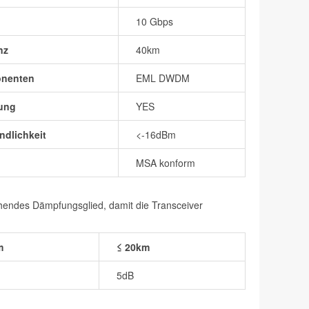
10 Gbps
nz
40km
onenten
EML DWDM
ung
YES
dlichkeit
<-16dBm
MSA konform
chendes Dämpfungsglied, damit die Transceiver
m
≤ 20km
5dB