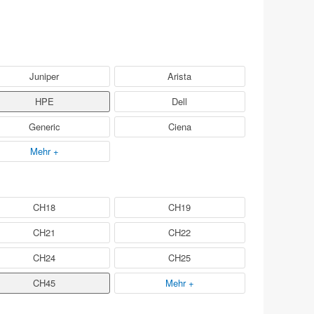
Juniper
Arista
HPE
Dell
Generic
Ciena
Mehr +
CH18
CH19
CH21
CH22
CH24
CH25
CH45
Mehr +