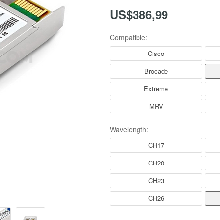
US$386,99
Compatible:
Cisco
Brocade
Extreme
MRV
Wavelength:
CH17
CH20
CH23
CH26