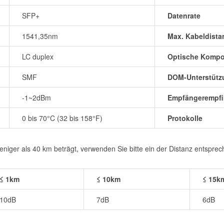
SFP+
Datenrate
1541,35nm
Max. Kabeldista
LC duplex
Optische Komp
SMF
DOM-Unterstütz
-1~2dBm
Empfängerempfin
0 bis 70°C (32 bis 158°F)
Protokolle
iger als 40 km beträgt, verwenden Sie bitte ein der Distanz entspre
≤ 1km
≤ 10km
≤ 15k
10dB
7dB
6dB