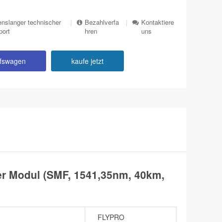
nslanger technischer
|
Bezahlverfa
|
Kontaktiere
port
hren
uns
ufswagen
kaufe jetzt
 Modul (SMF, 1541,35nm, 40km,
FLYPRO