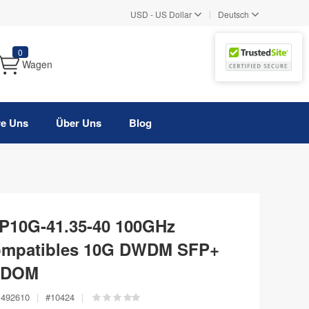
|
USD
-
US Dollar
Deutsch
0
Wagen
re Uns
Über Uns
Blog
10G-41.35-40 100GHz
ompatibles 10G DWDM SFP+
, DOM
492610
|
#
10424
|