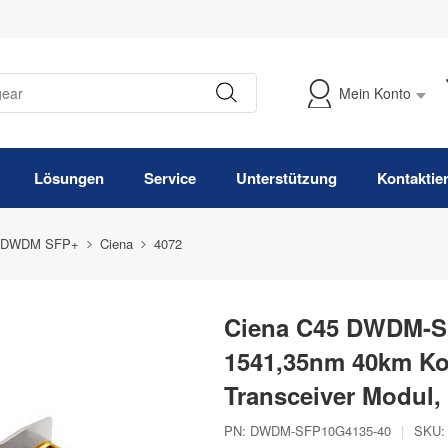
Mein Konto
Meine Bestellung verfolgen
Lösungen
Service
Unterstützung
Kontaktie
 DWDM SFP+
Ciena
4072
Ciena C45 DWDM-S
1541,35nm 40km K
Transceiver Modul
PN:
DWDM-SFP10G4135-40
|
SKU: