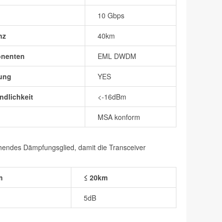
10 Gbps
nz
40km
onenten
EML DWDM
ung
YES
dlichkeit
<-16dBm
MSA konform
chendes Dämpfungsglied, damit die Transceiver
m
≤ 20km
5dB