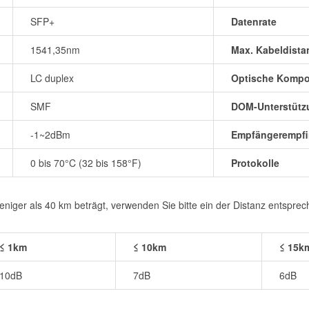
SFP+
Datenrate
1541,35nm
Max. Kabeldista
LC duplex
Optische Komp
SMF
DOM-Unterstütz
-1~2dBm
Empfängerempfin
0 bis 70°C (32 bis 158°F)
Protokolle
iger als 40 km beträgt, verwenden Sie bitte ein der Distanz entspre
≤ 1km
≤ 10km
≤ 15k
10dB
7dB
6dB