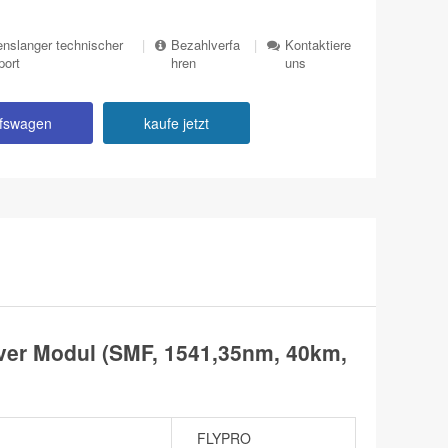
nslanger technischer
|
Bezahlverfa
|
Kontaktiere
port
hren
uns
ufswagen
kaufe jetzt
er Modul (SMF, 1541,35nm, 40km,
FLYPRO