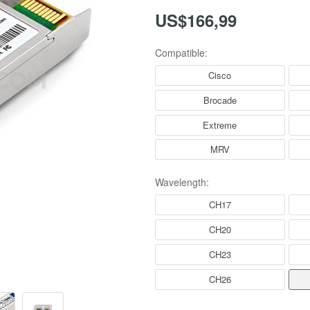
US$166,99
Compatible:
Cisco
Brocade
Extreme
MRV
Wavelength:
CH17
CH20
CH23
CH26