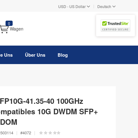
|
USD
-
US Dollar
Deutsch
0
Wagen
re Uns
Über Uns
Blog
FP10G-41.35-40 100GHz
ompatibles 10G DWDM SFP+
, DOM
503114
|
#
4072
|