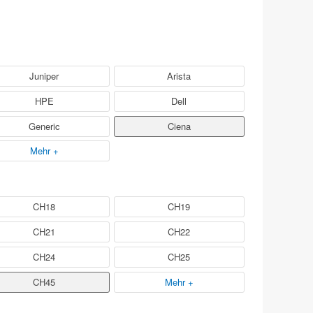
Juniper
Arista
HPE
Dell
Generic
Ciena
Mehr +
CH18
CH19
CH21
CH22
CH24
CH25
CH45
Mehr +