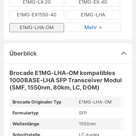
E1MG-LX-20
E1MG-EX-40
E1MG-EX1550-40
E1MG-LHA
Mehr +
E1MG-LHA-OM
Überblick
Brocade E1MG-LHA-OM kompatibles
1000BASE-LHA SFP Transceiver Modul
(SMF, 1550nm, 80km, LC, DOM)
Brocade Originaler Typ
E1MG-LHA-OM
Formulartyp
SFP
Wellenlänge
1550nm
Schnittstelle
LC duplex