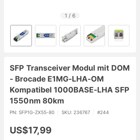
1
/
6
SFP Transceiver Modul mit DOM
- Brocade E1MG-LHA-OM
Kompatibel 1000BASE-LHA SFP
1550nm 80km
PN:
SFP1G-ZX55-80
|
SKU:
236767
|
#
244
US$17,99