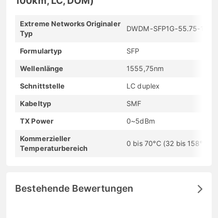
100km, LC, DOM)
Extreme Networks Originaler
DWDM-SFP1G-55.75-100
Typ
Formulartyp
SFP
Wellenlänge
1555,75nm
Schnittstelle
LC duplex
Kabeltyp
SMF
TX Power
0~5dBm
Kommerzieller
0 bis 70°C (32 bis 158°F)
Temperaturbereich
Bestehende Bewertungen