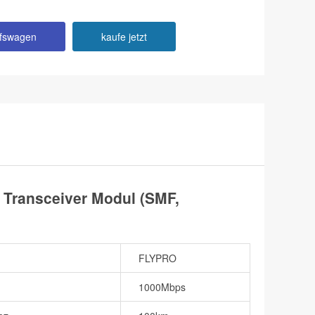
ufswagen
kaufe jetzt
ransceiver Modul (SMF,
FLYPRO
1000Mbps