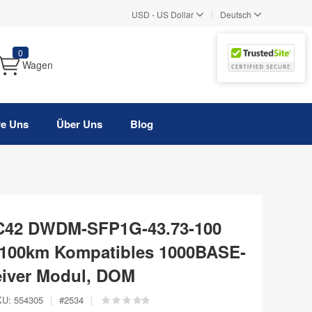
|
USD
-
US Dollar
Deutsch
0
Wagen
re Uns
Über Uns
Blog
 C42 DWDM-SFP1G-43.73-100
100km Kompatibles 1000BASE-
iver Modul, DOM
KU:
554305
|
#
2534
|