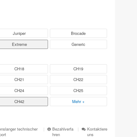
Juniper
Brocade
Extreme
Generic
CH18
CH19
CH21
CH22
CH24
CH25
CH42
Mehr +
nslanger technischer
|
Bezahlverfa
|
Kontaktiere
port
hren
uns