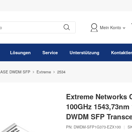
Mein Konto
Meine Bestellung verfolgen
Lösungen
Service
Unterstützung
Kontaktie
BASE DWDM SFP
Extreme
2534
Extreme Networks
100GHz 1543,73nm 
DWDM SFP Transce
PN:
DWDM-SFP1G373-EZX100
|
S