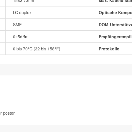
1543,73nm
Max. Kabeldista
LC duplex
Optische Komp
SMF
DOM-Unterstütz
0~5dBm
Empfängerempfin
0 bis 70°C (32 bis 158°F)
Protokolle
r posten