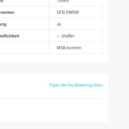
nz
100km
onenten
DFB DWDM
ung
Ja
dlichkeit
< -30dBm
MSA konform
Fügen Sie Ihre Bewertung hinzu