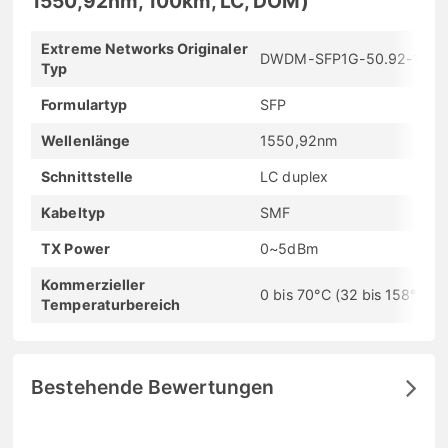
1550,92nm, 100km, LC, DOM)
Extreme Networks Originaler
DWDM-SFP1G-50.92-100
Typ
Formulartyp
SFP
Wellenlänge
1550,92nm
Schnittstelle
LC duplex
Kabeltyp
SMF
TX Power
0~5dBm
Kommerzieller
0 bis 70°C (32 bis 158°F)
Temperaturbereich
Bestehende Bewertungen