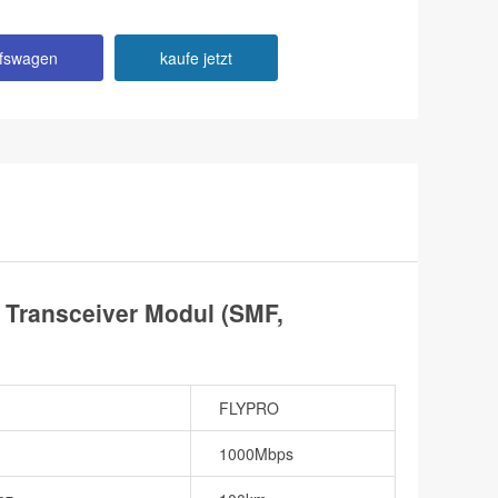
ufswagen
kaufe jetzt
ransceiver Modul (SMF,
FLYPRO
1000Mbps