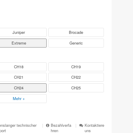
Juniper
Brocade
Extreme
Generic
CH18
CH19
CH21
CH22
CH24
CH25
Mehr +
nslanger technischer
|
Bezahlverfa
|
Kontaktiere
port
hren
uns