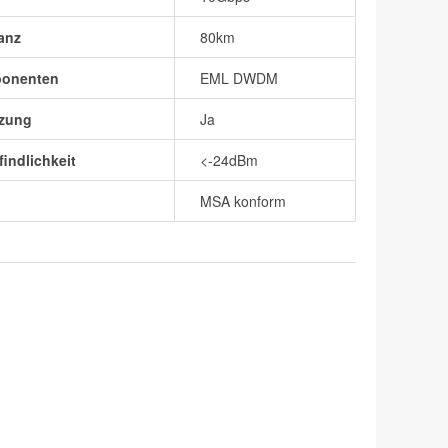
anz
80km
ponenten
EML DWDM
zung
Ja
indlichkeit
<-24dBm
MSA konform