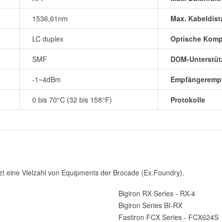
1536,61nm
Max. Kabeldist
LC duplex
Optische Kom
SMF
DOM-Unterstüt
-1~4dBm
Empfängerempf
0 bis 70°C (32 bis 158°F)
Protokolle
 eine Vielzahl von Equipments der Brocade (Ex.Foundry).
Bigiron RX Series - RX-4
Bigiron Series BI-RX
Fastiron FCX Series - FCX624S