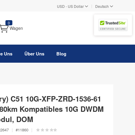
|
USD
-
US Dollar
Deutsch
0
Wagen
re Uns
Über Uns
Blog
ry) C51 10G-XFP-ZRD-1536-61
 80km Kompatibles 10G DWDM
odul, DOM
22647
|
#
11860
|