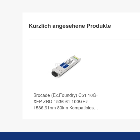
Kürzlich angesehene Produkte
Brocade (Ex.Foundry) C51 10G-
XFP-ZRD-1536-61 100GHz
1536,61nm 80km Kompatibles
10G DWDM XFP Transceiver
Modul, DOM