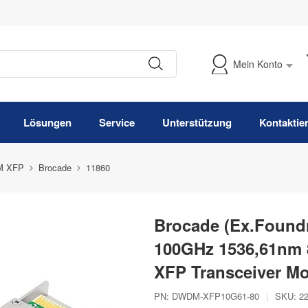
Mein Konto
Meine Bestellung verfolgen
Lösungen
Service
Unterstützung
Kontaktie
 XFP
Brocade
11860
Brocade (Ex.Found
100GHz 1536,61nm
XFP Transceiver M
PN:
DWDM-XFP10G61-80
|
SKU:
2