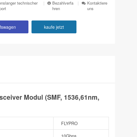
nslanger technischer
|
Bezahlverfa
|
Kontaktiere
port
hren
uns
ufswagen
kaufe jetzt
ceiver Modul (SMF, 1536,61nm,
FLYPRO
10Gbps