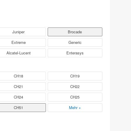
Juniper
Brocade
Extreme
Generic
Alcatel-Lucent
Enterasys
CH18
CH19
CH21
CH22
CH24
CH25
CH51
Mehr +