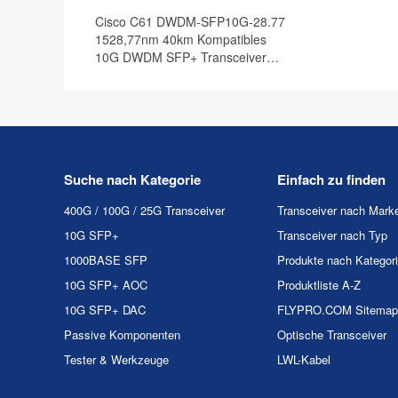
Cisco C61 DWDM-SFP10G-28.77
1528,77nm 40km Kompatibles
10G DWDM SFP+ Transceiver
Modul, DOM
Suche nach Kategorie
Einfach zu finden
400G / 100G / 25G Transceiver
Transceiver nach Mark
10G SFP+
Transceiver nach Typ
1000BASE SFP
Produkte nach Kategor
10G SFP+ AOC
Produktliste A-Z
10G SFP+ DAC
FLYPRO.COM Sitemap
Passive Komponenten
Optische Transceiver
Tester & Werkzeuge
LWL-Kabel