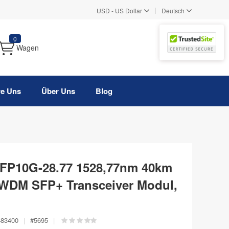
|
USD
-
US Dollar
Deutsch
0
Wagen
re Uns
Über Uns
Blog
FP10G-28.77 1528,77nm 40km
WDM SFP+ Transceiver Modul,
483400
|
#
5695
|