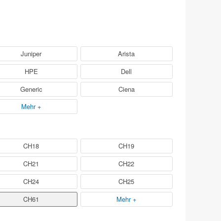
Juniper
Arista
HPE
Dell
Generic
Ciena
Mehr +
CH18
CH19
CH21
CH22
CH24
CH25
CH61
Mehr +