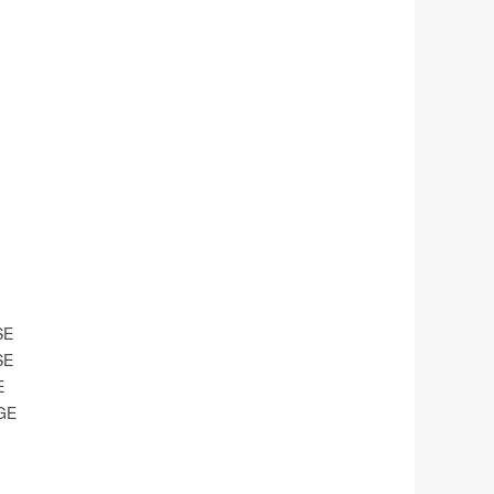
SE
SE
E
GE