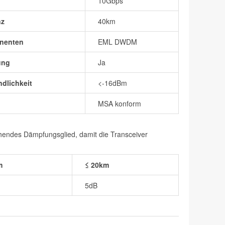
10Gbps
nz
40km
nenten
EML DWDM
ung
Ja
dlichkeit
<-16dBm
MSA konform
chendes Dämpfungsglied, damit die Transceiver
m
≤ 20km
5dB