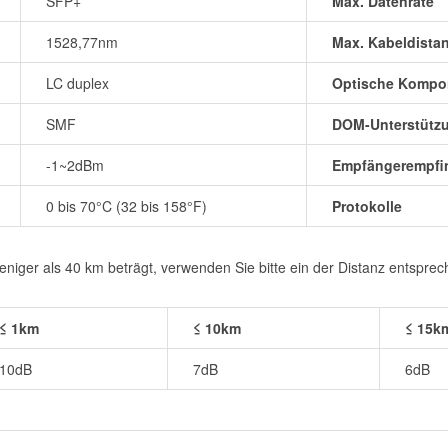
SFP+
Max. Datenrate
1528,77nm
Max. Kabeldista
LC duplex
Optische Kompo
SMF
DOM-Unterstütz
-1~2dBm
Empfängerempfin
0 bis 70°C (32 bis 158°F)
Protokolle
iger als 40 km beträgt, verwenden Sie bitte ein der Distanz entspre
≤ 1km
≤ 10km
≤ 15k
10dB
7dB
6dB