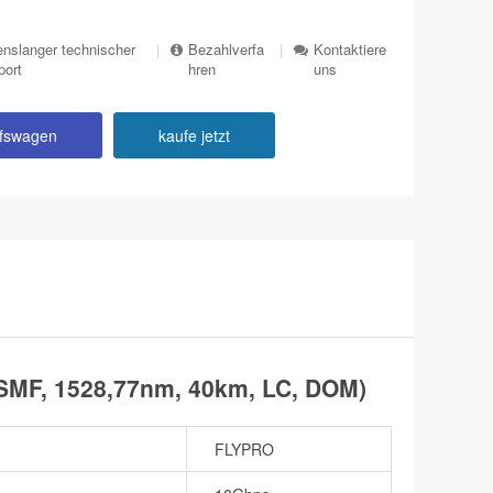
nslanger technischer
|
Bezahlverfa
|
Kontaktiere
port
hren
uns
ufswagen
kaufe jetzt
MF, 1528,77nm, 40km, LC, DOM)
FLYPRO