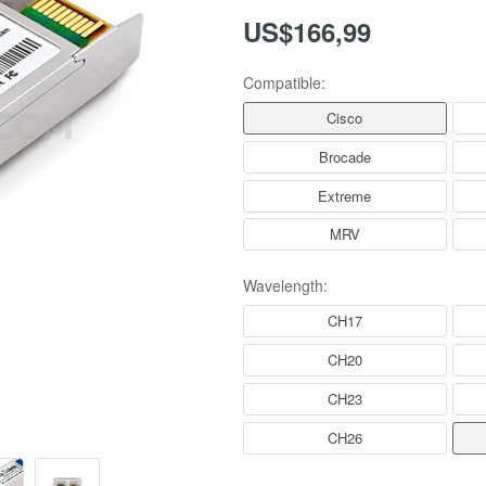
US$166,99
Compatible:
Cisco
Brocade
Extreme
MRV
Wavelength:
CH17
CH20
CH23
CH26