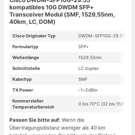
kompatibles 10G DWDM SFP+
Transceiver Modul (SMF, 1529,55nm,
40km, LC, DOM)
Cisco Originaler Typ
DWDM-SFP10G-29.55
Formulartyp
SFP+
Wellenlänge
1529,55nm
Schnittstelle
LC duplex
Kabeltyp
SMF
TX Power
-1~2dBm
Kommerzieller
0 bis 70°C (32 bis 158°F)
Temperaturbereich
Passen Sie bitte auf:
Wenn die
Übertragungsdistanz weniger als 40 km