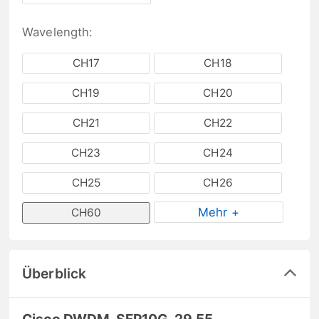
Wavelength:
CH17
CH18
CH19
CH20
CH21
CH22
CH23
CH24
CH25
CH26
Mehr +
CH60
Überblick
Cisco DWDM-SFP10G-29.55