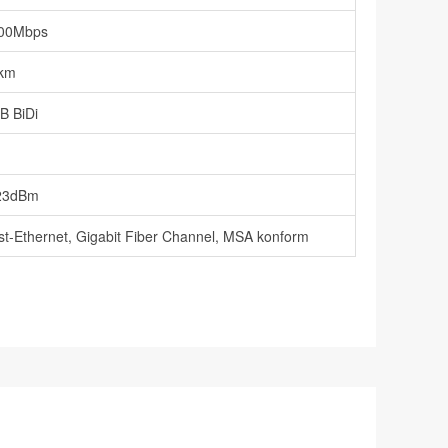
00Mbps
km
B BiDi
23dBm
st-Ethernet, Gigabit Fiber Channel, MSA konform