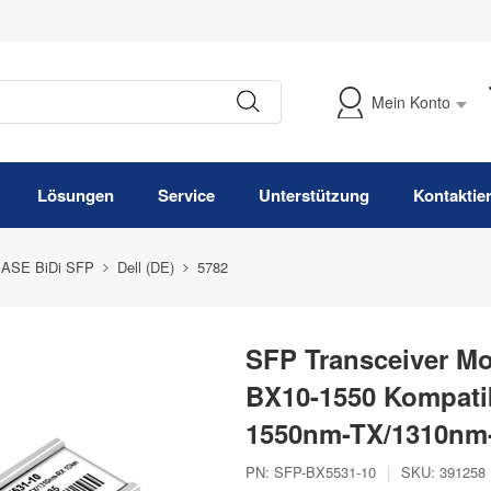
Mein Konto
Meine Bestellung verfolgen
Lösungen
Service
Unterstützung
Kontaktie
ASE BiDi SFP
Dell (DE)
5782
SFP Transceiver Mo
BX10-1550 Kompati
1550nm-TX/1310nm
PN:
SFP-BX5531-10
|
SKU:
391258