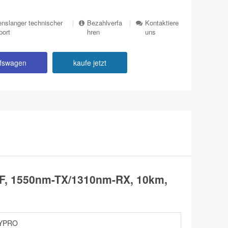
nslanger technischer
|
Bezahlverfa
|
Kontaktiere
port
hren
uns
ufswagen
kaufe jetzt
MF, 1550nm-TX/1310nm-RX, 10km,
YPRO