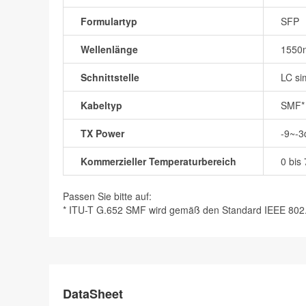
Formulartyp
SFP
Wellenlänge
1550
Schnittstelle
LC si
Kabeltyp
SMF*
TX Power
-9~-
Kommerzieller Temperaturbereich
0 bis
Passen Sie bitte auf:
* ITU-T G.652 SMF wird gemäß den Standard IEEE 802.3z
DataSheet