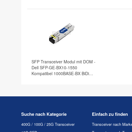
SFP Transceiver Modul mit DOM -
Dell SFP-GE-BX10-1550
Kompatibel 1000BASE-BX BiDi
SFP 1550nm-TX/1310nm-RX
10km
Suche nach Kategorie
Einfach zu finden
400G / 100G / 25G Transceiver
Transceiver nach Mark