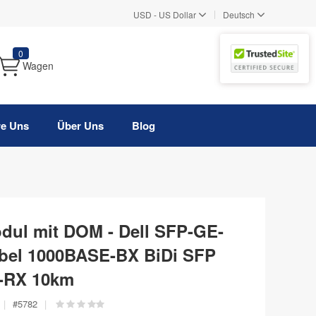
|
USD
-
US Dollar
Deutsch
0
Wagen
re Uns
Über Uns
Blog
dul mit DOM - Dell SFP-GE-
bel 1000BASE-BX BiDi SFP
-RX 10km
|
#
5782
|