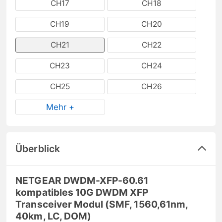
CH17
CH18
CH19
CH20
CH21
CH22
CH23
CH24
CH25
CH26
Mehr +
Überblick
NETGEAR DWDM-XFP-60.61
kompatibles 10G DWDM XFP
Transceiver Modul (SMF, 1560,61nm,
40km, LC, DOM)