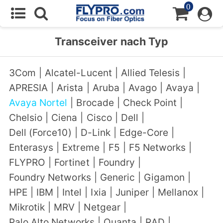
0
Transceiver nach Typ
3Com
|
Alcatel-Lucent
|
Allied Telesis
|
APRESIA
|
Arista
|
Aruba
|
Avago
|
Avaya
|
Avaya Nortel
|
Brocade
|
Check Point
|
Chelsio
|
Ciena
|
Cisco
|
Dell
|
Dell (Force10)
|
D-Link
|
Edge-Core
|
Enterasys
|
Extreme
|
F5
|
F5 Networks
|
FLYPRO
|
Fortinet
|
Foundry
|
Foundry Networks
|
Generic
|
Gigamon
|
HPE
|
IBM
|
Intel
|
Ixia
|
Juniper
|
Mellanox
|
Mikrotik
|
MRV
|
Netgear
|
Palo Alto Networks
|
Quanta
|
RAD
|