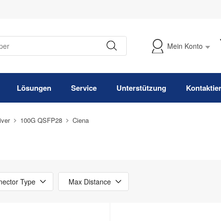
Mein Konto
Meine Bestellung verfolgen
Lösungen
Service
Unterstützung
Kontaktie
iver
100G QSFP28
Ciena
ector Type
Max Distance