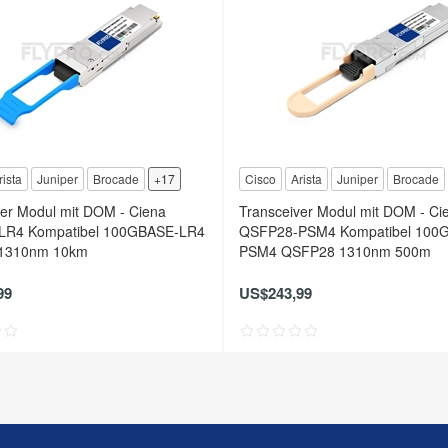
rista
Juniper
Brocade
+17
Cisco
Arista
Juniper
Brocade
ver Modul mit DOM - Ciena
Transceiver Modul mit DOM - Ci
LR4 Kompatibel 100GBASE-LR4
QSFP28-PSM4 Kompatibel 100
1310nm 10km
PSM4 QSFP28 1310nm 500m
99
US$243,99