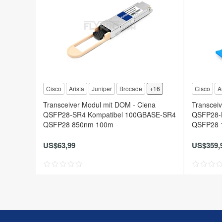
Cisco
Arista
Juniper
Brocade
+16
Cisco
A
Transceiver Modul mit DOM - Ciena
Transcei
QSFP28-SR4 Kompatibel 100GBASE-SR4
QSFP28-
QSFP28 850nm 100m
QSFP28 
US$63,99
US$359,