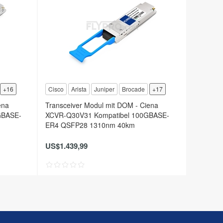
+16
Cisco
Arista
Juniper
Brocade
+17
ena
Transceiver Modul mit DOM - Ciena
GBASE-
XCVR-Q30V31 Kompatibel 100GBASE-
ER4 QSFP28 1310nm 40km
US$1.439,99