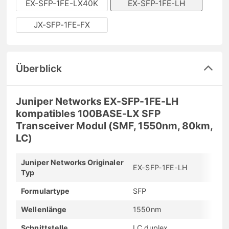
EX-SFP-1FE-LX40K
EX-SFP-1FE-LH
JX-SFP-1FE-FX
Überblick
Juniper Networks EX-SFP-1FE-LH
kompatibles 100BASE-LX SFP
Transceiver Modul (SMF, 1550nm, 80km,
LC)
Juniper Networks Originaler
EX-SFP-1FE-LH
Typ
Formulartype
SFP
Wellenlänge
1550nm
Schnittstelle
LC duplex