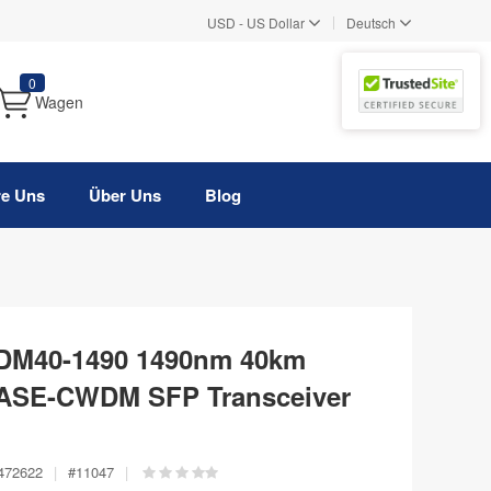
|
USD
-
US Dollar
Deutsch
0
Wagen
re Uns
Über Uns
Blog
M40-1490 1490nm 40km
BASE-CWDM SFP Transceiver
472622
|
#
11047
|