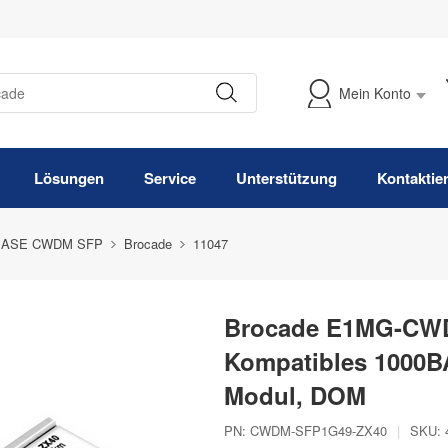
Mein Konto
Meine Bestellung verfolgen
Lösungen
Service
Unterstützung
Kontaktie
BASE CWDM SFP
Brocade
11047
Brocade E1MG-CWD
Kompatibles 1000
Modul, DOM
PN:
CWDM-SFP1G49-ZX40
|
SKU: