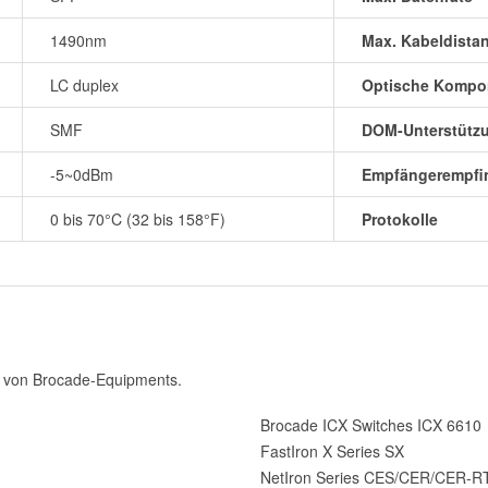
1490nm
Max. Kabeldista
LC duplex
Optische Kompo
SMF
DOM-Unterstütz
-5~0dBm
Empfängerempfin
0 bis 70°C (32 bis 158°F)
Protokolle
 von Brocade-Equipments.
Brocade ICX Switches ICX 6610
FastIron X Series SX
NetIron Series CES/CER/CER-R