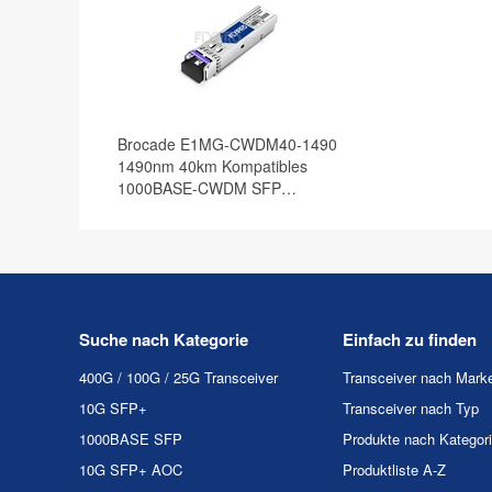
Brocade E1MG-CWDM40-1490
1490nm 40km Kompatibles
1000BASE-CWDM SFP
Transceiver Modul, DOM
Suche nach Kategorie
Einfach zu finden
400G / 100G / 25G Transceiver
Transceiver nach Mark
10G SFP+
Transceiver nach Typ
1000BASE SFP
Produkte nach Kategor
10G SFP+ AOC
Produktliste A-Z