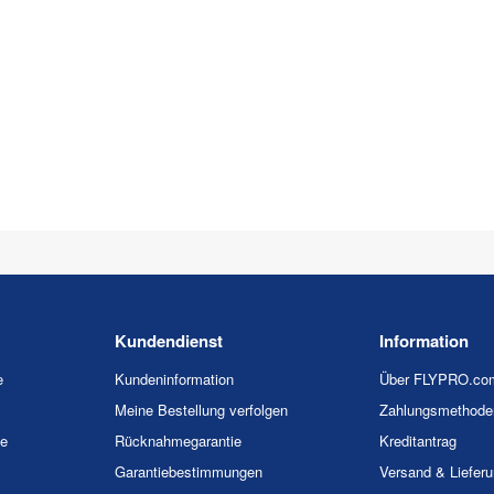
Kundendienst
Information
e
Kundeninformation
Über FLYPRO.co
Meine Bestellung verfolgen
Zahlungsmethode
ie
Rücknahmegarantie
Kreditantrag
Garantiebestimmungen
Versand & Liefer