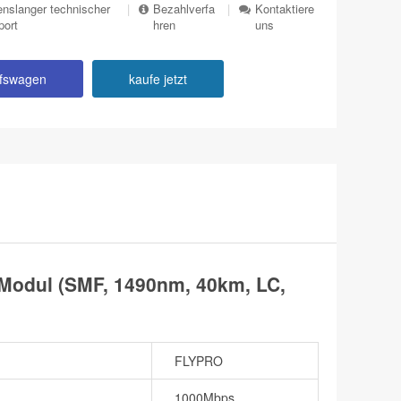
nslanger technischer
|
Bezahlverfa
|
Kontaktiere
port
hren
uns
ufswagen
kaufe jetzt
odul (SMF, 1490nm, 40km, LC,
FLYPRO
1000Mbps