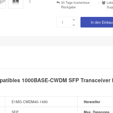
30 Tage kostenlose
|
Lebe
Rückgabe
Sup
In den Einka
tibles 1000BASE-CWDM SFP Transceiver M
E1MG-CWDM40-1490
Hersteller
SFP
Max. Datenrate