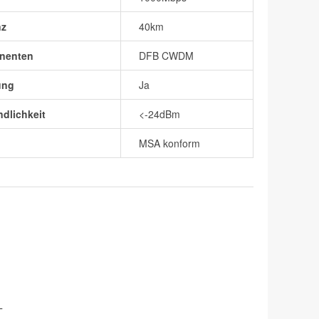
nz
40km
nenten
DFB CWDM
ung
Ja
dlichkeit
<-24dBm
MSA konform
T