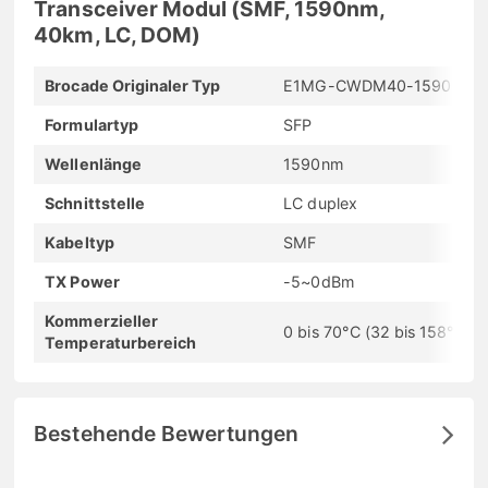
Transceiver Modul (SMF, 1590nm,
40km, LC, DOM)
Brocade Originaler Typ
E1MG-CWDM40-1590
Formulartyp
SFP
Wellenlänge
1590nm
Schnittstelle
LC duplex
Kabeltyp
SMF
TX Power
-5~0dBm
Kommerzieller
0 bis 70°C (32 bis 158°F)
Temperaturbereich
Bestehende Bewertungen