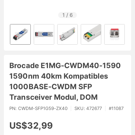
1
/
6
Brocade E1MG-CWDM40-1590
1590nm 40km Kompatibles
1000BASE-CWDM SFP
Transceiver Modul, DOM
PN:
CWDM-SFP1G59-ZX40
|
SKU:
472677
|
#
11087
US$32,99