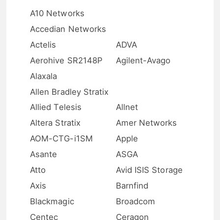
A10 Networks
Accedian Networks
Actelis
ADVA
Aerohive SR2148P
Agilent-Avago
Alaxala
Allen Bradley Stratix
Allied Telesis
Allnet
Altera Stratix
Amer Networks
AOM-CTG-i1SM
Apple
Asante
ASGA
Atto
Avid ISIS Storage
Axis
Barnfind
Blackmagic
Broadcom
Centec
Ceragon