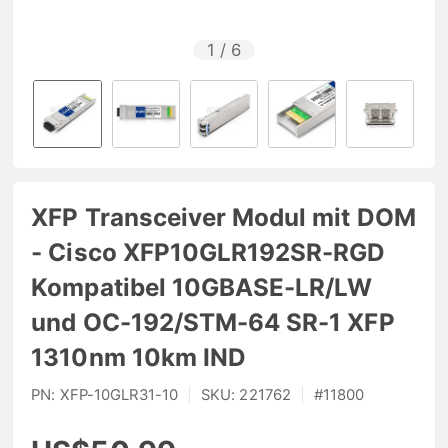
1
/
6
XFP Transceiver Modul mit DOM
- Cisco XFP10GLR192SR-RGD
Kompatibel 10GBASE-LR/LW
und OC-192/STM-64 SR-1 XFP
1310nm 10km IND
PN:
XFP-10GLR31-10
|
SKU:
221762
|
#
11800