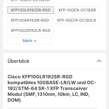
XFP10GLR192SR-RGD
XFP-10GER-OC192IR
XFP10GER192IR-RGD
XFP-10GZR-OC192LR
XFP10GZR192LR-RGD
Mehr +
Überblick
Cisco XFP10GLR192SR-RGD
kompatibles 10GBASE-LR/LW und OC-
192/STM-64 SR-1 XFP Transceiver
Modul (SMF, 1310nm, 10km, LC, IND,
DOM)