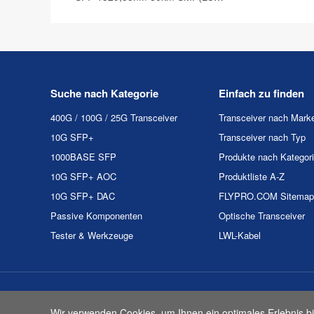
Duplex) DOM Optische
Transceiver
Suche nach Kategorie
Einfach zu finden
400G / 100G / 25G Transceiver
Transceiver nach Mark
10G SFP+
Transceiver nach Typ
1000BASE SFP
Produkte nach Kategor
10G SFP+ AOC
Produktliste A-Z
10G SFP+ DAC
FLYPRO.COM Sitemap
Passive Komponenten
Optische Transceiver
Tester & Werkzeuge
LWL-Kabel
Urheberrecht & Kopie 2
Wir verwenden Cookies, um Ihnen ein optimales Erlebnis bi