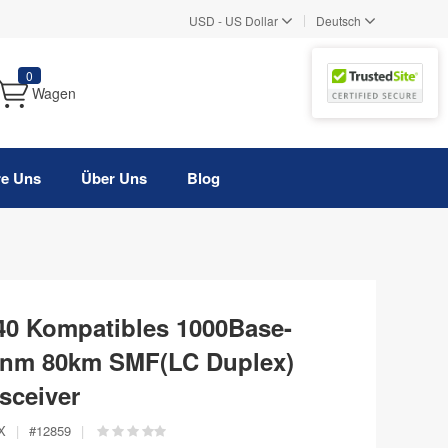
|
USD
-
US Dollar
Deutsch
0
Wagen
re Uns
Über Uns
Blog
0 Kompatibles 1000Base-
nm 80km SMF(LC Duplex)
sceiver
X
|
#
12859
|