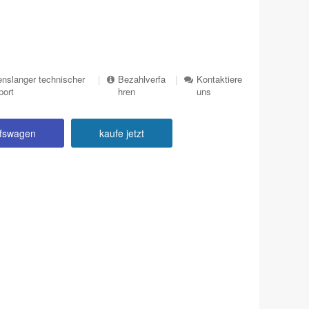
nslanger technischer
|
Bezahlverfa
|
Kontaktiere
port
hren
uns
ufswagen
kaufe jetzt