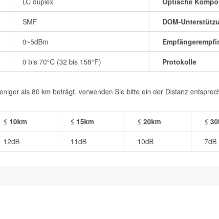
LC duplex
Optische Kompo
SMF
DOM-Unterstütz
0~5dBm
Empfängerempfin
0 bis 70°C (32 bis 158°F)
Protokolle
iger als 80 km beträgt, verwenden Sie bitte ein der Distanz entspre
≤ 10km
≤ 15km
≤ 20km
≤ 3
12dB
11dB
10dB
7dB