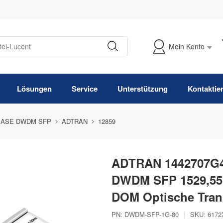
Mein Konto
Meine Bestellung verfolgen
Lösungen
Service
Unterstützung
Kontaktie
BASE DWDM SFP
ADTRAN
12859
ADTRAN 1442707G4
DWDM SFP 1529,55
DOM Optische Tran
PN:
DWDM-SFP-1G-80
|
SKU:
6172