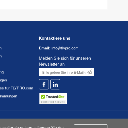
Kontaktiere uns
m
Email:
info@flypro.com
n
Melden Sie sich für unseren
Newsletter an
ung
ngen
uss für FLYPRO.com
timmungen
n
|
Nutzungsbedingungen
e weiterhin nutzen, stimmen Sie der