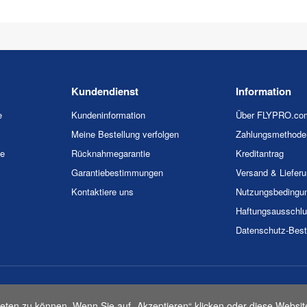
Kundendienst
Information
e
Kundeninformation
Über FLYPRO.co
Meine Bestellung verfolgen
Zahlungsmethode
ie
Rücknahmegarantie
Kreditantrag
Garantiebestimmungen
Versand & Liefer
Kontaktiere uns
Nutzungsbedingu
Haftungsausschl
Datenschutz-Bes
026 FLYPRO.com. Alle Rechte vorbehalten.
Datenschutz-Bestimmunge
eten zu können. Wenn Sie auf „Akzeptieren“ klicken oder diese Websit