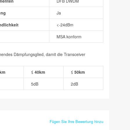
nenten
DFB DWDM
ung
Ja
dlichkeit
<-24dBm
MSA konform
chendes Dämpfungsglied, damit die Transceiver
0km
≤ 40km
≤ 50km
5dB
2dB
Fügen Sie Ihre Bewertung hinzu