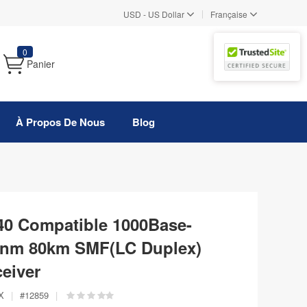
|
USD
-
US Dollar
Française
0
Panier
À Propos De Nous
Blog
0 Compatible 1000Base-
nm 80km SMF(LC Duplex)
eiver
X
|
#
12859
|