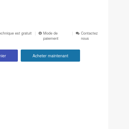
echnique est gratuit
|
Mode de
|
Contactez
paiement
nous
nier
Acheter maintenant