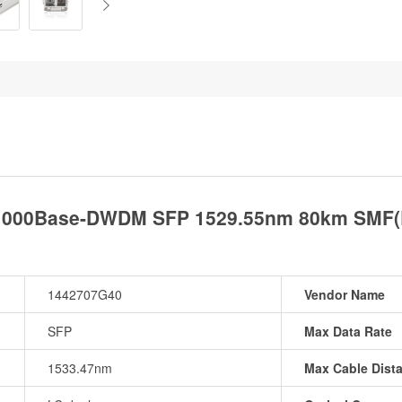
1000Base-DWDM SFP 1529.55nm 80km SMF(L
1442707G40
Vendor Name
SFP
Max Data Rate
1533.47nm
Max Cable Dist