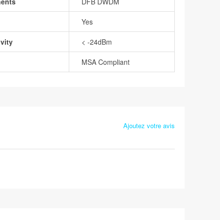
nents
DFB DWDM
Yes
vity
< -24dBm
MSA Compliant
Ajoutez votre avis