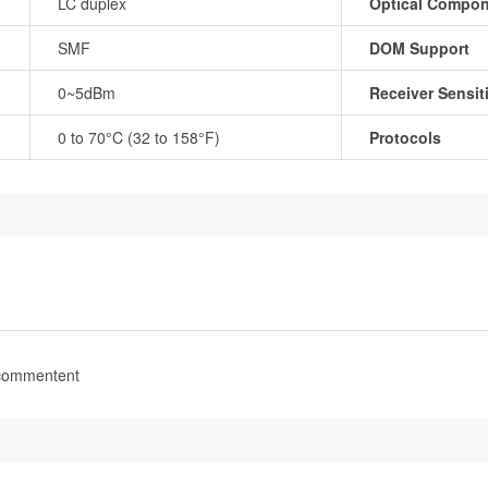
LC duplex
Optical Compo
SMF
DOM Support
0~5dBm
Receiver Sensiti
0 to 70°C (32 to 158°F)
Protocols
 commentent