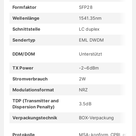
Formfaktor
SFP28
Wellenlänge
1541.35nm
Schnittstelle
LC duplex
Sendertyp
EML DWDM
DDM/DOM
Unterstützt
TX Power
-2~6dBm
Stromverbrauch
2W
Modulationsformat
NRZ
TDP (Transmitter and
3.5dB
Dispersion Penalty)
Verpackungstechnik
BOX-Verpackung
Protokolle
MSA-konform, CPRI, eCPRI