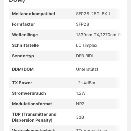
Mellanox kompatibel
SFP28-25G-BX-I
Formfaktor
SFP28
Wellenlänge
1330nm-TX/1270nm-RX
Schnittstelle
LC simplex
Sendertyp
DFB BiDi
DDM/DOM
Unterstützt
TX Power
-2~4dBm
Stromverbrauch
1.2W
Modulationsformat
NRZ
TDP (Transmitter and
3dB
Dispersion Penalty)
Verpackungstechnik
TO-Verpackung