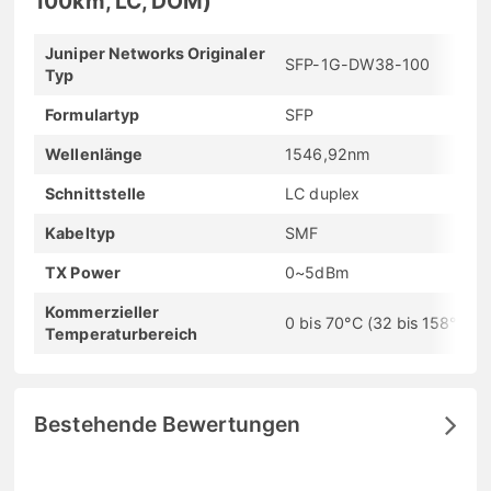
100km, LC, DOM)
Juniper Networks Originaler
SFP-1G-DW38-100
Typ
Formulartyp
SFP
Wellenlänge
1546,92nm
Schnittstelle
LC duplex
Kabeltyp
SMF
TX Power
0~5dBm
Kommerzieller
0 bis 70°C (32 bis 158°F)
Temperaturbereich
Bestehende Bewertungen