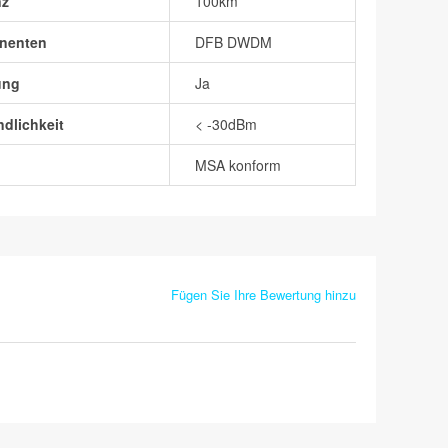
nz
100km
nenten
DFB DWDM
ung
Ja
dlichkeit
< -30dBm
MSA konform
Fügen Sie Ihre Bewertung hinzu