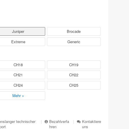
Juniper
Brocade
Extreme
Generic
CH18
CH19
CH21
CH22
CH24
CH25
Mehr +
nslanger technischer
|
Bezahlverfa
|
Kontaktiere
port
hren
uns