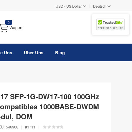
|
USD
-
US Dollar
Deutsch
0
Wagen
re Uns
Über Uns
Blog
C17 SFP-1G-DW17-100 100GHz
Kompatibles 1000BASE-DWDM
odul, DOM
KU:
546908
|
#
1711
|