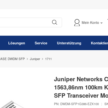
Mein Konto
Meine Bestellung verfolgen
Lösungen
Service
Unterstützung
Kontaktie
BASE DWDM SFP
Juniper
1711
Juniper Networks 
1563,86nm 100km 
SFP Transceiver M
PN:
DWDM-SFP1G386-EZX100
|
S