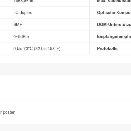
1563,86nm
Max. Kabeldista
LC duplex
Optische Kompo
SMF
DOM-Unterstütz
0~5dBm
Empfängerempfin
0 bis 70°C (32 bis 158°F)
Protokolle
r posten