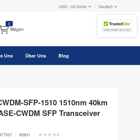
|
USD
-
US Dollar
Deutsch
0
Wagen
re Uns
Über Uns
Blog
 CWDM-SFP-1510 1510nm 40km
BASE-CWDM SFP Transceiver
477557
|
#
2831
|