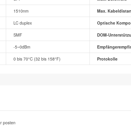
1510nm
Max. Kabeldista
LC duplex
Optische Kompo
SMF
DOM-Unterstütz
-5~0dBm
Empfängerempfin
0 bis 70°C (32 bis 158°F)
Protokolle
r posten