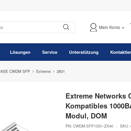
Mein Konto
Meine Bestellung verfolgen
Lösungen
Service
Unterstützung
Kontaktie
BASE CWDM SFP
Extreme
2831
Extreme Networks
Kompatibles 1000
Modul, DOM
PN:
CWDM-SFP1G51-ZX40
|
SKU: