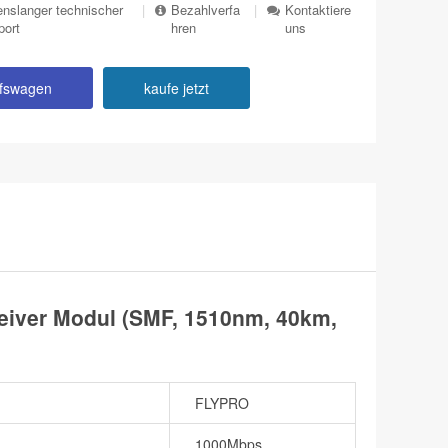
nslanger technischer
|
Bezahlverfa
|
Kontaktiere
port
hren
uns
ufswagen
kaufe jetzt
ver Modul (SMF, 1510nm, 40km,
FLYPRO
1000Mbps