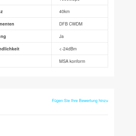
nz
40km
nenten
DFB CWDM
ung
Ja
dlichkeit
<-24dBm
MSA konform
Fügen Sie Ihre Bewertung hinzu