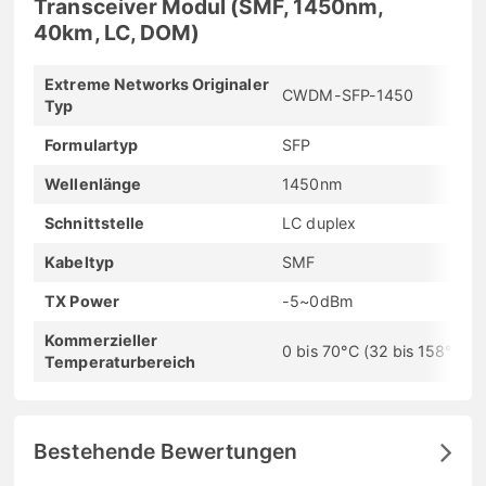
Transceiver Modul (SMF, 1450nm,
40km, LC, DOM)
Extreme Networks Originaler
CWDM-SFP-1450
Typ
Formulartyp
SFP
Wellenlänge
1450nm
Schnittstelle
LC duplex
Kabeltyp
SMF
TX Power
-5~0dBm
Kommerzieller
0 bis 70°C (32 bis 158°F)
Temperaturbereich
Bestehende Bewertungen