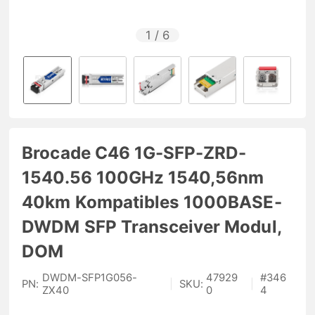
1
/
6
Brocade C46 1G-SFP-ZRD-
1540.56 100GHz 1540,56nm
40km Kompatibles 1000BASE-
DWDM SFP Transceiver Modul,
DOM
DWDM-SFP1G056-
47929
#
346
PN:
|
SKU:
|
ZX40
0
4